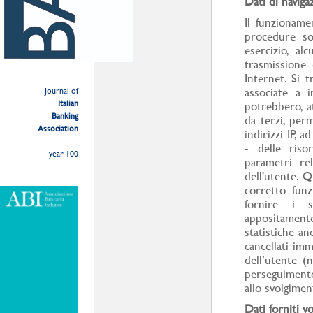
Dati di naviga
Il funzioname
procedure so
esercizio, al
trasmissione 
Internet. Si 
associate a i
Journal of
Italian
potrebbero, a
Banking
da terzi, perm
Association
indirizzi IP, 
- delle risor
year 100
parametri rel
dell'utente. Q
corretto funz
fornire i s
appositament
statistiche an
cancellati imm
dell’utente (
perseguimento
allo svolgiment
Dati forniti v