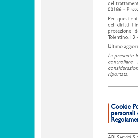
del trattament
00186 - Piazz
Per questioni 
dei diritti l
protezione de
Tolentino, 1
Ultimo aggior
La presente In
controllare
considerazio
riportata.
Cookie Pol
personali 
Regolame
__________
ABI Servizi S.