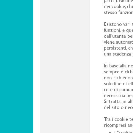
parti"). Alcu
dei cookie, ch
stesso funzio
Esistono vari 
funzioni, e q
dell'utente pe
viene automati
persistenti, c
una scadenza p
In base alla no
sempre è richi
non richiedono
solo fine di e
rete di comun
necessaria per
Si tratta, in 
del sito o nec
Tra i cookie 
ricompresi an
i "cookie