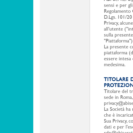
sensi e per gl
Regolamento G
D.Lgs. 101/20
Privacy, alcun
all'utente ("i
sulla presente
"Piattaforma"
La presente co
piattaforma (d
essere intesa 
medesima.
TITOLARE 
PROTEZION
Titolare del t
sede in Roma,
privacy@abiser
La Società ha
che è incarica
Sua Privacy, c
dati e per l'es
rdp@abiserviz