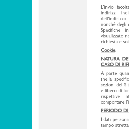
L'invio facol
indirizzi in
dell'indirizz
nonché degli e
Specifiche i
visualizzate n
richiesta e so
Cookie
.
NATURA DE
CASO DI RIF
A parte quant
(nella specifi
sezioni del Si
è libero di fo
rispettive 
comportare l'i
PERIODO DI
I dati personal
tempo strettam