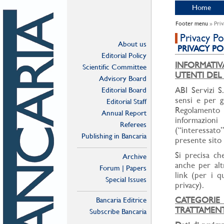
Home
Footer menu
» Priv
Privacy Po
About us
PRIVACY PO
Editorial Policy
INFORMATIV
Scientific Committee
UTENTI DEL 
Advisory Board
ABI Servizi S.
Editorial Board
sensi e per g
Editorial Staff
Regolamento 
Annual Report
informazioni 
Referees
(“interessat
Publishing in Bancaria
presente sito 
Si precisa ch
Archive
anche per alt
Forum | Papers
link (per i qu
Special Issues
privacy).
CATEGORIE
Bancaria Editrice
TRATTAMEN
Subscribe Bancaria