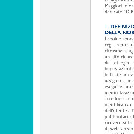
Maggiori infor
dedicato "DI
1. DEFINIZ
DELLA NOR
I cookie sono p
registrano su
ritrasmessi agl
un sito ricord
dati di login, 
impostazioni 
indicate nuova
navighi da una 
eseguire auten
memorizzazione
accedono ad u
identificativo
dell'utente all
pubblicitarie.
ricevere sul s
di web server 