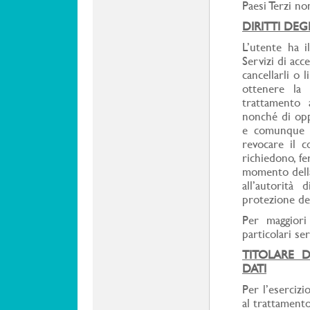
Paesi Terzi no
DIRITTI DEG
L’utente ha i
Servizi di acce
cancellarli o 
ottenere la 
trattamento 
nonché di oppo
e comunque pe
revocare il c
richiedono, fe
momento della
all’autorità
protezione dei
Per maggiori 
particolari ser
TITOLARE 
DATI
Per l’esercizi
al trattamento