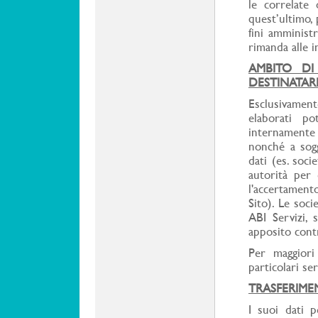
le correlate 
quest’ultimo, 
fini amministr
rimanda alle i
AMBITO DI
DESTINATAR
Esclusivamente
elaborati po
internamente
nonché a sogg
dati (es. soci
autorità per
l'accertamento
Sito). Le soci
ABI Servizi,
apposito cont
Per maggiori 
particolari ser
TRASFERIME
I suoi dati 