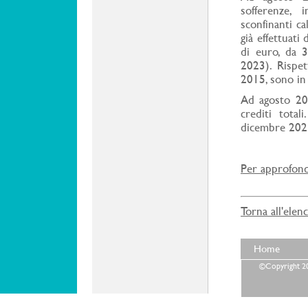
sofferenze, 
sconfinanti ca
già effettuati
di euro, da 
2023). Rispet
2015, sono in 
Ad agosto 202
crediti tota
dicembre 202
Per approfondi
Torna all'elen
Home
©Copyright 202