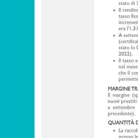
stato di 
Il rendim
tasso fis
incremen
era l'1,3
A settem
(certific
stato lo
2022).
Il tasso 
nel mese
che il c
permette 
MARGINE TRA
Il margine (s
nuovi prestiti
a settembre 
precedente).
QUANTITÀ D
La raccol
presso l