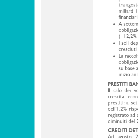
tra agost
miliardi 
finanziar
A settem
obbligazi
(+12,2% 
I soli de
cresciut
La raccol
obbligaz
su base a
inizio a
PRESTITI BA
Il calo dei v
crescita eco
prestiti: a s
dell'1,2% ris
registrato ad
diminuiti del 
CREDITI DET
Ad agosto 20