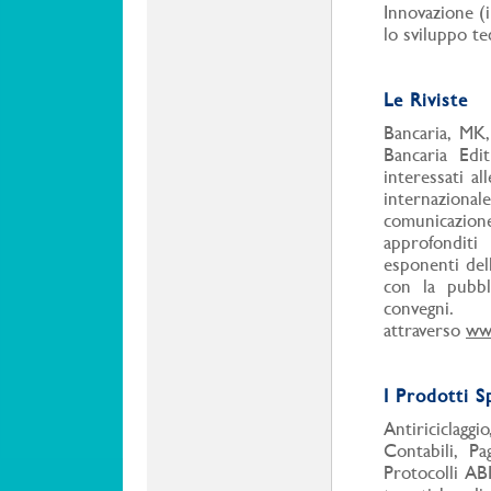
Innovazione (i
lo sviluppo te
Le Riviste
Bancaria, MK,
Bancaria Edi
interessati al
internazionale.
comunicazione
approfonditi
esponenti dell
con la pubbli
convegni.
attraverso
www
I Prodotti Sp
Antiriciclaggio
Contabili,
Pa
Protocolli AB