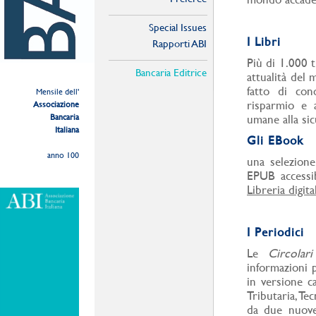
Special Issues
I Libri
Rapporti ABI
Più di 1.000 t
Bancaria Editrice
attualità del 
fatto di con
Mensile dell'
risparmio e al
Associazione
Bancaria
umane alla sic
Italiana
Gli EBook
anno 100
una selezione 
EPUB accessib
Libreria digit
I Periodici
Le
Circola
informazioni p
in versione ca
Tributaria, Te
da due nuove 