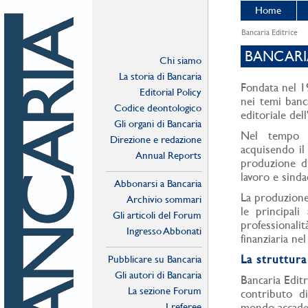
Home
Bancaria Editrice
BANCARI
Chi siamo
La storia di Bancaria
Fondata nel 19
Editorial Policy
nei temi banca
Codice deontologico
editoriale del
Gli organi di Bancaria
Nel tempo B
Direzione e redazione
acquisendo il
Annual Reports
produzione di
lavoro e sinda
Abbonarsi a Bancaria
La produzione 
Archivio sommari
le principali
Gli articoli del Forum
professionali
Ingresso Abbonati
finanziaria nel
Online
La struttura 
Pubblicare su Bancaria
Gli autori di Bancaria
Bancaria Editr
La sezione Forum
contributo di
I referee
mondo accadem