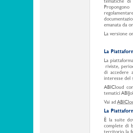
tematiche di 
Propongono 
regolamenta
documentazion
emanata da org
La versione on
La Piattaf
La piattaforma
riviste,
period
di accedere 
interesse del 
ABICloud con
tematici ABIJo
Vai ad
ABIClo
La Piattafor
È la suite do
complete di b
territorio, la