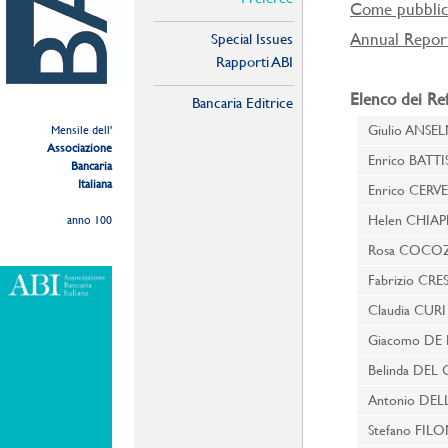
Come pubblic
Annual Repor
Special Issues
Rapporti ABI
Elenco dei Re
Bancaria Editrice
Giulio ANSE
Mensile dell'
Associazione
Enrico BATT
Bancaria
Italiana
Enrico CERV
Helen CHIA
anno 100
Rosa COCO
Fabrizio CRE
Claudia CUR
Giacomo DE
Belinda DE
Antonio DE
Stefano FI