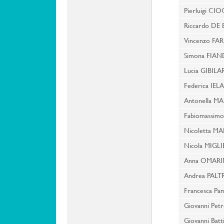
Pierluigi C
Riccardo D
Vincenzo F
Simona FI
Lucia GIBI
Federica IEL
Antonella 
Fabiomass
Nicoletta MA
Nicola MIGL
Anna OMAR
Andrea PALT
Francesca Pa
Giovanni Pet
Giovanni Bat