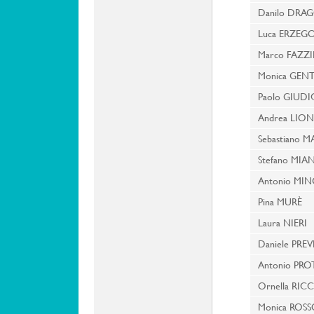
Danilo DRA
Luca ERZEG
Marco FAZZ
Monica GEN
Paolo GIUD
Andrea LI
Sebastiano
Stefano MIA
Antonio MI
Pina MURÈ
Laura NIERI
Daniele PREV
Antonio PR
Ornella RIC
Monica ROS