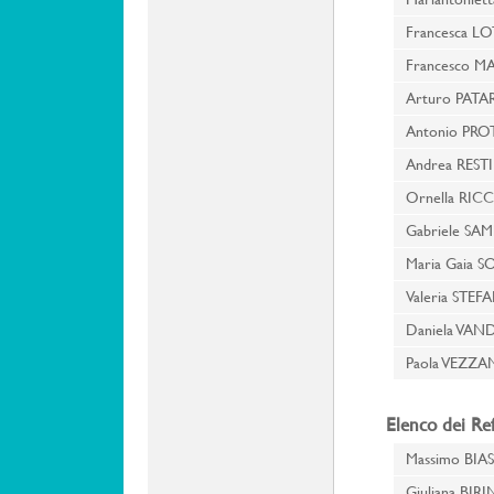
Francesca LO
Francesco 
Arturo PAT
Antonio PR
Andrea RESTI
Ornella RICC
Gabriele S
Maria Gaia 
Valeria STEF
Daniela VA
Paola VEZZA
Elenco dei Re
Massimo BIA
Giuliana BIR