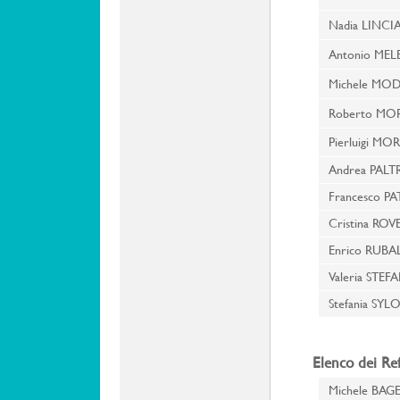
Nadia LIN
Antonio ME
Michele M
Roberto MO
Pierluigi MO
Andrea PALT
Francesco 
Cristina RO
Enrico RUBA
Valeria STE
Stefania SY
Elenco dei Re
Michele BAG