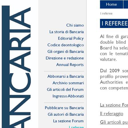
Home
I referee
I REFEREE
Chi siamo
La storia di Bancaria
Al fine di gar
Editorial Policy
double blind d
Codice deontologico
Board ha sele
Gli organi di Bancaria
con le temati
Direzione e redazione
valutare.
Annual Reports
Dal 2009 sono
profilo proven
Abbonarsi a Bancaria
Authorities e
Archivio sommari
con competenze
Gli articoli del Forum
Ingresso Abbonati
Online
La sezione F
Pubblicare su Bancaria
Il referaggio
Gli autori di Bancaria
La sezione Forum
Gli articoli pu
I referee