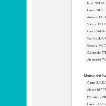
Irma MALA
Laura NIERI
Antonio ME
Stefano PIS
Gaia SOAN
Sabrina SEV
Ornella RIC
Gianpaolo S
Alessandra
Elenco dei Re
Cinzia BALD
Alessia BEZ
Massimo CA
Laura CHIA