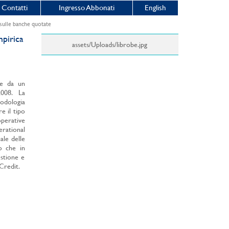
Contatti
Ingresso Abbonati
English
sulle banche quotate
mpirica
assets/Uploads/librobe.jpg
te da un
2008. La
odologia
e il tipo
perative
erational
ale delle
o che in
estione e
Credit.