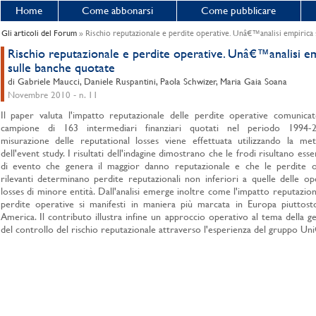
Home
Come abbonarsi
Come pubblicare
Gli articoli del Forum
» Rischio reputazionale e perdite operative. Unâ€™analisi empirica 
Rischio reputazionale e perdite operative. Unâ€™analisi e
sulle banche quotate
di Gabriele Maucci, Daniele Ruspantini, Paola Schwizer, Maria Gaia Soana
Novembre 2010 - n. 11
Il paper valuta l'impatto reputazionale delle perdite operative comunica
campione di 163 intermediari finanziari quotati nel periodo 1994-
misurazione delle reputational losses viene effettuata utilizzando la met
dell'event study. I risultati dell'indagine dimostrano che le frodi risultano esser
di evento che genera il maggior danno reputazionale e che le perdite o
rilevanti determinano perdite reputazionali non inferiori a quelle delle op
losses di minore entità. Dall'analisi emerge inoltre come l'impatto reputazion
perdite operative si manifesti in maniera più marcata in Europa piuttost
America. Il contributo illustra infine un approccio operativo al tema della g
del controllo del rischio reputazionale attraverso l'esperienza del gruppo Uni