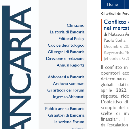
Home
Gli articoli del Fo
Conflitto 
Chi siamo
nei mercat
La storia di Bancaria
di Natascia A
Editorial Policy
Paolo Stella
Codice deontologico
Dicembre 202
Gli organi di Bancaria
Keywords: Mer
Jel codes: G2
Direzione e redazione
Annual Reports
Il conflitto 
operatori eco
Abbonarsi a Bancaria
determinato 
Archivio sommari
globali. I dati
aprile 2022
Gli articoli del Forum
risposte, rid
Ingresso Abbonati
L'obiettivo d
Online
scoppio del co
Pubblicare su Bancaria
scelte di in
Gli autori di Bancaria
finanziari. 
La sezione Forum
dall'escalatio
I referee