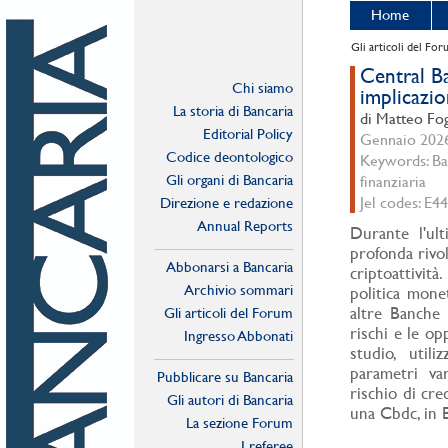
Home
Gli articoli del Fo
Central Ba
Chi siamo
implicazi
La storia di Bancaria
di Matteo Fog
Editorial Policy
Gennaio 2026 
Codice deontologico
Keywords: Banc
Gli organi di Bancaria
finanziaria
Jel codes: E4
Direzione e redazione
Annual Reports
Durante l'ult
profonda rivol
Abbonarsi a Bancaria
criptoattività
Archivio sommari
politica mone
altre Banche 
Gli articoli del Forum
rischi e le op
Ingresso Abbonati
studio, util
Online
parametri var
Pubblicare su Bancaria
rischio di cre
Gli autori di Bancaria
una Cbdc, in E
La sezione Forum
I referee