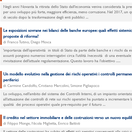
Negli anni Novanta la ritirata dello Stato dall'economia veniva considerata la pr
per uno sviluppo più forte, maggiore efficienza, meno corruzione. Nel 2017, un q
di secolo dopo la trasformazione degli enti pubblici ...
Le esposizioni sovrane nei bilanci delle banche europee: quali effetti sistemici
proposte di riforma?
di Franco Tutino, Diego Mosca
'importanza dell'operatività in titoli di Stato da parte delle banche e i rischi da e
assunti pongono numerosi interrogativi circa l'utilità /necessità di una eventuale
rivisitazione dell'attuale regolamentazione. Questo lavoro ha l'obiettivo .....
Un modello evolutivo nella gestione dei rischi operativi: i controlli permane
periferici
di Carmine Candolfo, Cristiano Marcolini, Simone Pigliapoco
Lo sviluppo, nell'ambito del sistema dei Controlli Interni, di un impianto orientat
all'attuazione dei controlli di rete sui rischi operativi ha puntato a incrementare l
qualità dei processi operativi quale pre-requisito per il futuro ...
Il credito nel settore immobiliare e delle costruzioni: verso un nuovo equili
di Filippo Monge, Nicola Miglietta, Enrico Battisti
Il settore delle costruzioni ha subito gli effetti più negativi conseguenti alla crisi: 