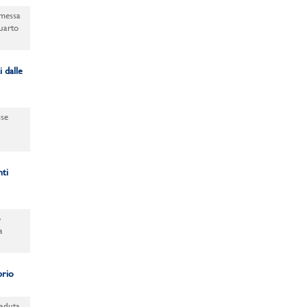
emessa
uarto
 dalle
sse
nti
o
a
brio
caduta