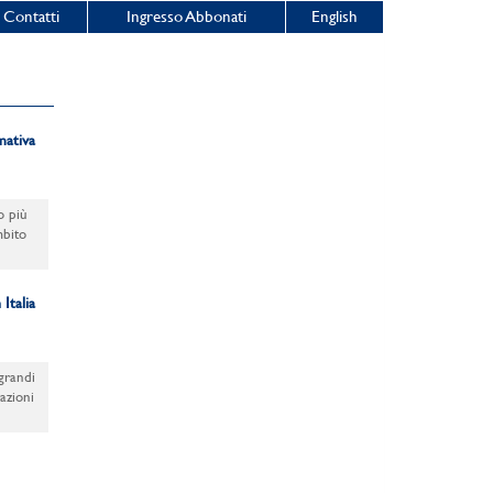
Contatti
Ingresso Abbonati
English
mativa
o più
mbito
Italia
 grandi
azioni