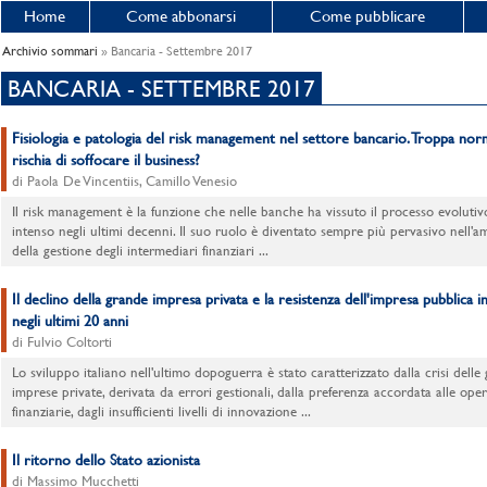
Home
Come abbonarsi
Come pubblicare
Archivio sommari
» Bancaria - Settembre 2017
BANCARIA - SETTEMBRE 2017
Fisiologia e patologia del risk management nel settore bancario. Troppa nor
rischia di soffocare il business?
di Paola De Vincentiis, Camillo Venesio
Il risk management è la funzione che nelle banche ha vissuto il processo evolutiv
intenso negli ultimi decenni. Il suo ruolo è diventato sempre più pervasivo nell'a
della gestione degli intermediari finanziari ...
Il declino della grande impresa privata e la resistenza dell'impresa pubblica in 
negli ultimi 20 anni
di Fulvio Coltorti
Lo sviluppo italiano nell'ultimo dopoguerra è stato caratterizzato dalla crisi delle
imprese private, derivata da errori gestionali, dalla preferenza accordata alle oper
finanziarie, dagli insufficienti livelli di innovazione ...
Il ritorno dello Stato azionista
di Massimo Mucchetti