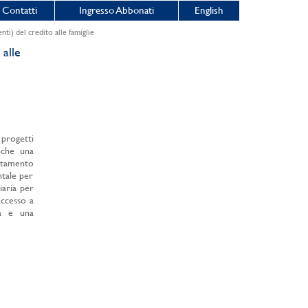
Contatti
Ingresso Abbonati
English
i) del credito alle famiglie
alle
 progetti
anche una
itamento
ntale per
iaria per
accesso a
va e una