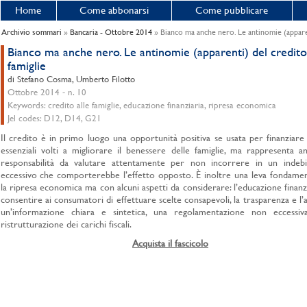
Home
Come abbonarsi
Come pubblicare
Archivio sommari
»
Bancaria - Ottobre 2014
» Bianco ma anche nero. Le antinomie (apparent
Bianco ma anche nero. Le antinomie (apparenti) del credito 
famiglie
di Stefano Cosma, Umberto Filotto
Ottobre 2014 - n. 10
Keywords: credito alle famiglie, educazione finanziaria, ripresa economica
Jel codes: D12, D14, G21
Il credito è in primo luogo una opportunità positiva se usata per finanziare
essenziali volti a migliorare il benessere delle famiglie, ma rappresenta 
responsabilità da valutare attentamente per non incorrere in un indeb
eccessivo che comporterebbe l’effetto opposto. È inoltre una leva fondame
la ripresa economica ma con alcuni aspetti da considerare: l’educazione finanz
consentire ai consumatori di effettuare scelte consapevoli, la trasparenza e l’
un’informazione chiara e sintetica, una regolamentazione non eccessi
ristrutturazione dei carichi fiscali.
Acquista il fascicolo