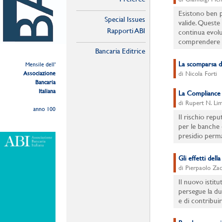
Esistono ben 
Special Issues
valide. Queste
Rapporti ABI
continua evoluz
comprendere c
Bancaria Editrice
La scomparsa d
Mensile dell'
Associazione
di Nicola Forti
Bancaria
Italiana
La Compliance è 
di Rupert N. Li
anno 100
Il rischio rep
per le banche 
presidio perm
Gli effetti dell
di Pierpaolo Zac
Il nuovo istitu
persegue la dupl
e di contribui