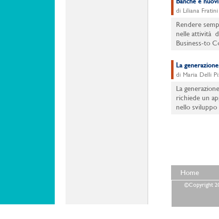
Banche e nuovi
di Liliana Fratini
Rendere sempre 
nelle attività 
Business-to Co
La generazione d
di Maria Delli Pi
La generazione
richiede un ap
nello sviluppo
Home
©Copyright 202