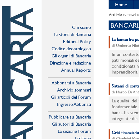
Home
Archivio sommari
»
BANCARI
Chi siamo
La storia di Bancaria
La banca: fra p
Editorial Policy
di Umberto Filo
Codice deontologico
In un contesto
Gli organi di Bancaria
patrimoniali d
Direzione e redazione
condizionata ne
Annual Reports
imprenditoriali
Abbonarsi a Bancaria
Sistemi di contr
Archivio sommari
di Marco Di An
Gli articoli del Forum
La qualità del
Ingresso Abbonati
fondamentale n
Online
banca. Il sist
Pubblicare su Bancaria
integrante dei s
Gli autori di Bancaria
La sezione Forum
Crisi finanziari
I referee
di Gianluigi Men