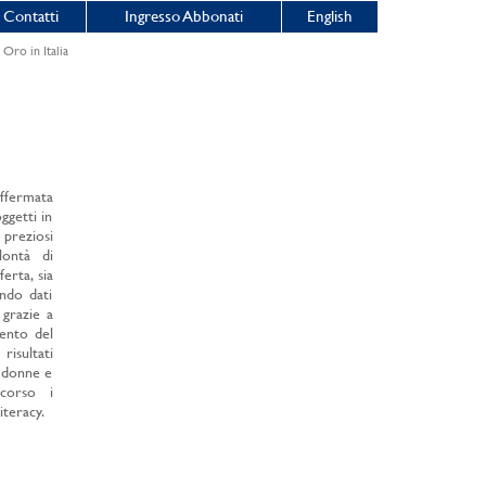
Contatti
Ingresso Abbonati
English
Oro in Italia
affermata
oggetti in
preziosi
lontà di
erta, sia
ando dati
 grazie a
mento del
risultati
, donne e
ricorso i
iteracy.