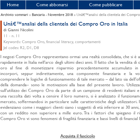
Home
Come abbonarsi
Come pubblicare
Archivio sommari
»
Bancaria - Novembre 2018
» Unâ€™analisi della clientela dei Compro 
Unâ€™analisi della clientela dei Compro Oro in Italia
di Gianni Nicolini
11 - n. 11
Keywords: Compro Oro, financial literacy, comportamenti
Jel codes: R2, D1, D8
I negozi Compro Oro rappresentano ormai una realtà consolidata, che si è 
rapidamente in Italia nell’arco degli ultimi dieci anni. Il fatto che la vendita di 
oro al fine di monetizzare risparmio precedentemente accumulato in 
incorpori, seppur indirettamente, una componente finanziaria e la vo
comprendere le logiche di funzionamento di tale mercato – dal lato sia dell’off
della domanda– sono le motivazioni alla base del presente lavoro. Utilizz
sull’utilizzo dei Compro Oro da parte di un campione di residenti italiani e
una raccolta dati volta a censire il loro numero, si è analizzato il funziona
mercato, soffermandosi in particolare sulle caratteristiche degli utilizzatori. I 
evidenziano come i maggiori clienti siano i soggetti di età inferiore ai 30 anni
con un reddito non superiore a mille euro. Tra i fattori che spiegano il 
Compro Oro vi sono fenomeni di fragilità finanziaria e bassi livelli di financial l
Acquista il fascicolo