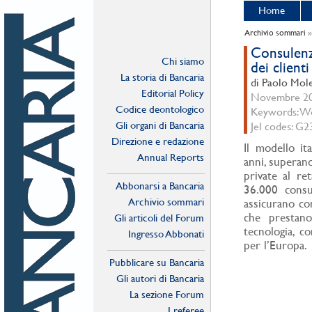
Home
Archivio sommari
Consulenz
Chi siamo
dei clienti
La storia di Bancaria
di Paolo Mole
Editorial Policy
Novembre 201
Codice deontologico
Keywords: We
Gli organi di Bancaria
Jel codes: G2
Direzione e redazione
Il modello it
Annual Reports
anni, superando
private al re
Abbonarsi a Bancaria
36.000 consu
Archivio sommari
assicurano com
che prestano
Gli articoli del Forum
tecnologia, c
Ingresso Abbonati
per l’Europa.
Online
Pubblicare su Bancaria
Gli autori di Bancaria
La sezione Forum
I referee