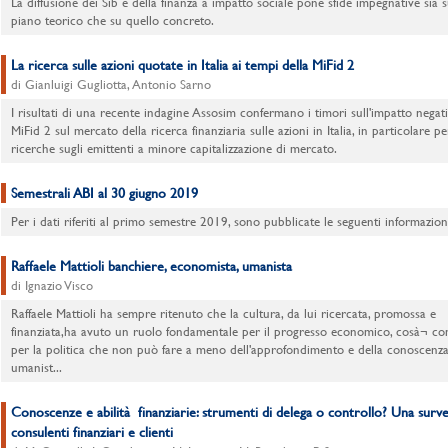
La diffusione dei Sib e della finanza a impatto sociale pone sfide impegnative sia s
piano teorico che su quello concreto.
La ricerca sulle azioni quotate in Italia ai tempi della MiFid 2
di Gianluigi Gugliotta, Antonio Sarno
I risultati di una recente indagine Assosim confermano i timori sull'impatto negat
MiFid 2 sul mercato della ricerca finanziaria sulle azioni in Italia, in particolare pe
ricerche sugli emittenti a minore capitalizzazione di mercato.
Semestrali ABI al 30 giugno 2019
Per i dati riferiti al primo semestre 2019, sono pubblicate le seguenti informazion
Raffaele Mattioli banchiere, economista, umanista
di Ignazio Visco
Raffaele Mattioli ha sempre ritenuto che la cultura, da lui ricercata, promossa e
finanziata,ha avuto un ruolo fondamentale per il progresso economico, cosà¬ c
per la politica che non può fare a meno dell'approfondimento e della conoscenz
umanist...
Conoscenze e abilità finanziarie: strumenti di delega o controllo? Una surve
consulenti finanziari e clienti