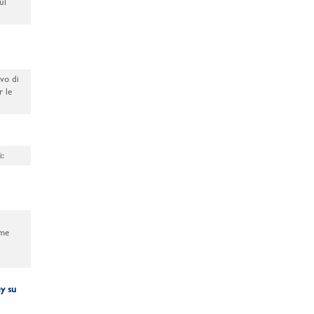
ul
ivo di
r le
i:
ome
a
y su