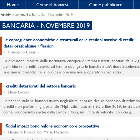
Home
Come abbonarsi
Come pubblicare
Archivio sommari
» Bancaria - Novembre 2019
BANCARIA - NOVEMBRE 2019
Le conseguenze economiche e strutturali delle cessioni massive di crediti
deteriorati: alcune riflessioni
di Francesco Cesarini
La pressione imposta dalla normativa europea e i tempi ristretti adottati dalla vig
per ridurre i crediti deteriorati hanno obbligato le banche a un'azione accelerata
si è spesso tradotto nella loro cessione massiva a operatori specializza...
I crediti deteriorati del settore bancario
di Elena Beccalli
Le banche italiane hanno attuato negli ultimi anni un deciso processo di riduzion
crediti non performing, portando l'Npl ratio netto al 3,9% a fine 2019. Esiste per
come riconosciuto anche dalla Banca d'Italia, un limite di velocità con cui g...
I Social impact bond: valore economico e prospettive
di Eleonora Broccardo, Maria Mazzuca