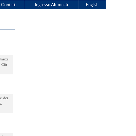
Contatti
Ingresso Abbonati
English
ilanza
. Ciò
e dei
ò,