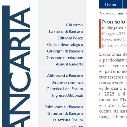
Home
Archivio sommari
Non solo c
Chi siamo
di Ildegarda 
La storia di Bancaria
Maggio 2026 -
Editorial Policy
Keywords: Ci
Codice deontologico
Jel codes: Z1
Gli organi di Bancaria
L'economia del
Direzione e redazione
e particolarme
Annual Reports
storia, senso 
è patrimonio
Abbonarsi a Bancaria
trentasettesi
Archivio sommari
consapevole 
evidenziano u
Gli articoli del Forum
il 2025 e il
Ingresso Abbonati
momento. Ma il
Online
e la storia. C
Pubblicare su Bancaria
cucina italia
Gli autori di Bancaria
mangiar bene» 
La sezione Forum
I referee