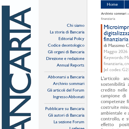
Home
Archivio sommari
finanziaria
Chi siamo
Microimpre
La storia di Bancaria
digitalizza
finanziaria
Editorial Policy
Codice deontologico
di Massimo Ca
Maggio 2026 -
Gli organi di Bancaria
Keywords: Mic
Direzione e redazione
finanziaria, c
Annual Reports
Jel codes: G
Abbonarsi a Bancaria
L'articolo an
Archivio sommari
sostenibilità 
credito nelle
Gli articoli del Forum
campione di 1
Ingresso Abbonati
competenze fin
Online
costruite misu
Pubblicare su Bancaria
ambientale e al
Gli autori di Bancaria
controllo, e s
La sezione Forum
effetto posit
I referee