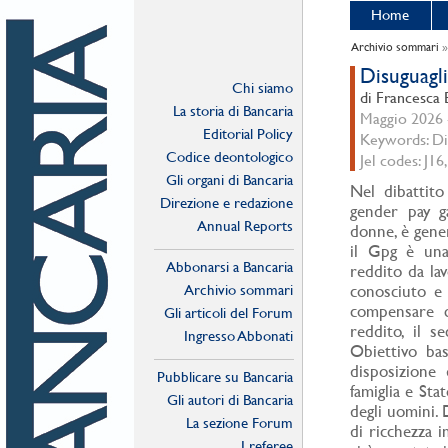
Home
Archivio sommari
Disuguagl
Chi siamo
di Francesca 
La storia di Bancaria
Maggio 2026 -
Editorial Policy
Keywords: Dis
Codice deontologico
Jel codes: J16,
Gli organi di Bancaria
Nel dibattito
Direzione e redazione
gender pay ga
Annual Reports
donne, è gener
il Gpg è una
Abbonarsi a Bancaria
reddito da la
Archivio sommari
conosciuto e 
compensare q
Gli articoli del Forum
reddito, il s
Ingresso Abbonati
Obiettivo bas
Online
disposizione 
Pubblicare su Bancaria
famiglia e Sta
Gli autori di Bancaria
degli uomini. 
La sezione Forum
di ricchezza i
I referee