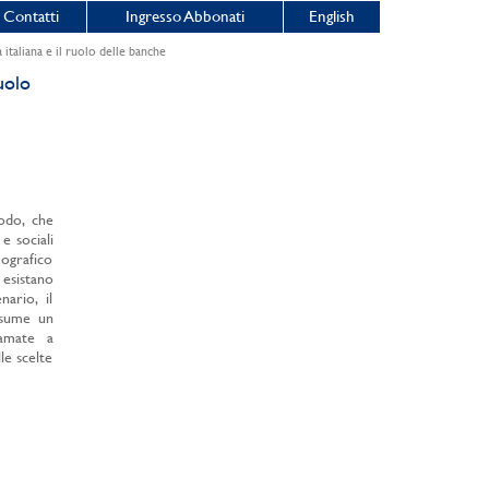
Contatti
Ingresso Abbonati
English
italiana e il ruolo delle banche
uolo
iodo, che
e sociali
mografico
 esistano
ario, il
ssume un
iamate a
le scelte