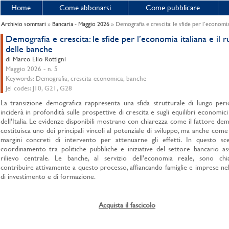
Home
Come abbonarsi
Come pubblicare
Archivio sommari
»
Bancaria - Maggio 2026
» Demografia e crescita: le sfide per l’economia 
Demografia e crescita: le sfide per l’economia italiana e il r
delle banche
di Marco Elio Rottigni
Maggio 2026 - n. 5
Keywords: Demografia, crescita economica, banche
Jel codes: J10, G21, G28
La transizione demografica rappresenta una sfida strutturale di lungo per
inciderà in profondità sulle prospettive di crescita e sugli equilibri economici 
dell'Italia. Le evidenze disponibili mostrano con chiarezza come il fattore de
costituisca uno dei principali vincoli al potenziale di sviluppo, ma anche come
margini concreti di intervento per attenuarne gli effetti. In questo scen
coordinamento tra politiche pubbliche e iniziative del settore bancario a
rilievo centrale. Le banche, al servizio dell'economia reale, sono ch
contribuire attivamente a questo processo, affiancando famiglie e imprese nel
di investimento e di formazione.
Acquista il fascicolo