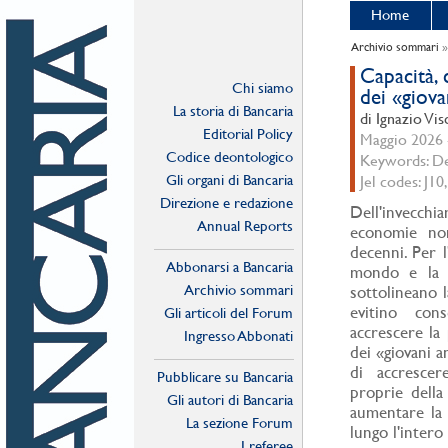
Home
Archivio sommari
Capacità, 
Chi siamo
dei «giova
La storia di Bancaria
di Ignazio Vis
Editorial Policy
Maggio 2026 -
Codice deontologico
Keywords: Dem
Gli organi di Bancaria
Jel codes: J10
Direzione e redazione
Dell'invecchi
Annual Reports
economie non
decenni. Per l
Abbonarsi a Bancaria
mondo e la na
Archivio sommari
sottolineano 
evitino con
Gli articoli del Forum
accrescere la 
Ingresso Abbonati
dei «giovani a
Online
di accrescer
Pubblicare su Bancaria
proprie della
Gli autori di Bancaria
aumentare la 
La sezione Forum
lungo l'intero 
I referee