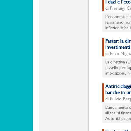
I dazi e l’ec
di Pierluigi C
L'economia ame
fenomeno non s
inflazionistica
Faster: la di
investimenti 
di Enzo Migna
La direttiva (
tassello per l
imposizioni, in 
Antiriciclaggi
banche in un
di Fulvio Ber
L'andamento st
all'analisi fina
Autorità prepos