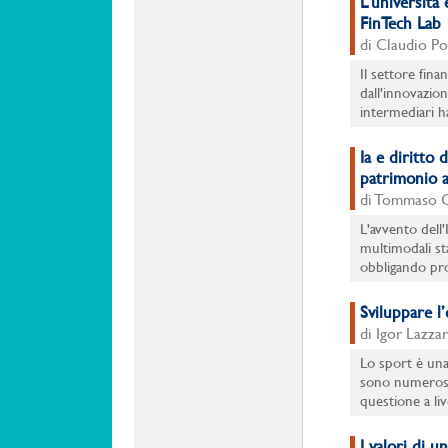
L’università 
FinTech Lab
di Claudio Po
Il settore fin
dall'innovazion
intermediari ha
Ia e diritto
patrimonio a
di Tommaso 
L'avvento dell'
multimodali st
obbligando profe
Sviluppare l’
di Igor Lazza
Lo sport è una
sono numerose 
questione a liv
I valori di u