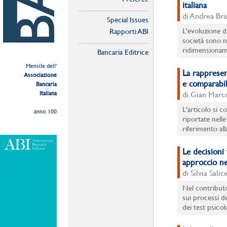
italiana
di Andrea Bra
Special Issues
L'evoluzione de
Rapporti ABI
società sono n
ridimensioname
Bancaria Editrice
Mensile dell'
La rappresen
Associazione
e comparabil
Bancaria
Italiana
di Gian Marco
L'articolo si c
anno 100
riportate nelle
riferimento al
Le decisioni
approccio ne
di Silvia Sali
Nel contributo
sui processi de
dei test psicolo