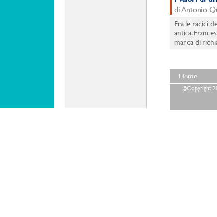
di Antonio Q
Fra le radici d
antica. France
manca di richia
Home
©Copyright 202