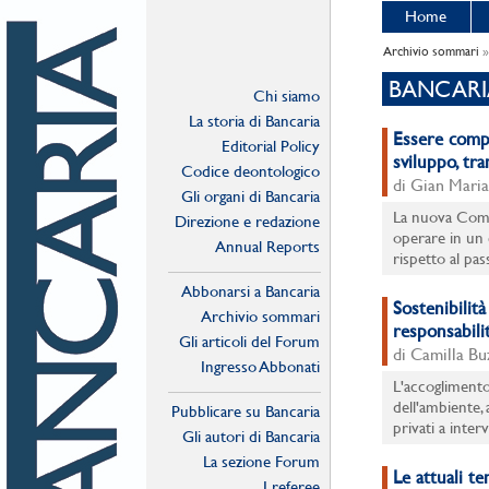
Home
Archivio sommari
»
BANCARI
Chi siamo
La storia di Bancaria
Essere compe
Editorial Policy
sviluppo, tra
Codice deontologico
di Gian Mari
Gli organi di Bancaria
La nuova Commi
Direzione e redazione
operare in un 
Annual Reports
rispetto al pass
Abbonarsi a Bancaria
Sostenibilit
Archivio sommari
responsabilit
Gli articoli del Forum
di Camilla Bu
Ingresso Abbonati
Online
L'accoglimento
dell'ambiente, 
Pubblicare su Bancaria
privati a interv
Gli autori di Bancaria
La sezione Forum
Le attuali t
I referee