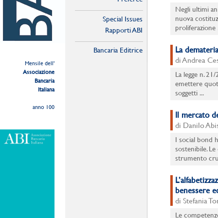
Negli ultimi an
nuova costituz
Special Issues
proliferazione .
Rapporti ABI
La demateria
Bancaria Editrice
di Andrea Ces
Mensile dell'
Associazione
La legge n. 21/
Bancaria
emettere quote
Italiana
soggetti ...
anno 100
Il mercato d
di Danilo Abi
I social bond 
sostenibile. Le
strumento cruci
L’alfabetizza
benessere ec
di Stefania To
Le competenze 