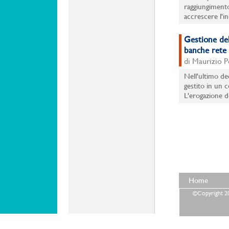
raggiungimento
accrescere l'in
Gestione del
banche rete
di Maurizio P
Nell'ultimo dec
gestito in un 
L'erogazione dei
Home
©Copyright 202