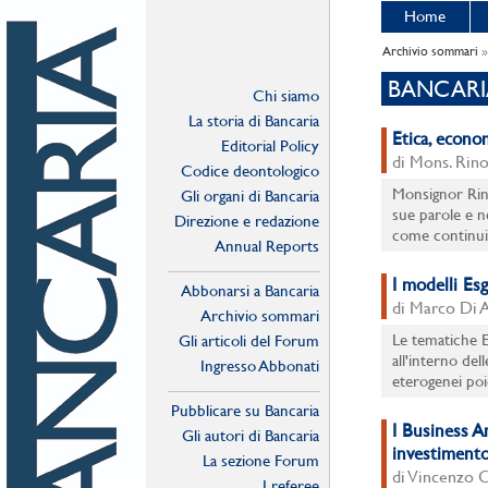
Home
Archivio sommari
»
BANCARI
Chi siamo
La storia di Bancaria
Etica, econom
Editorial Policy
di Mons. Rino
Codice deontologico
Monsignor Rino
Gli organi di Bancaria
sue parole e ne
Direzione e redazione
come continuità
Annual Reports
I modelli Es
Abbonarsi a Bancaria
di Marco Di 
Archivio sommari
Le tematiche E
Gli articoli del Forum
all'interno de
Ingresso Abbonati
eterogenei poic
Online
Pubblicare su Bancaria
I Business A
Gli autori di Bancaria
investimento
La sezione Forum
di Vincenzo C
I referee