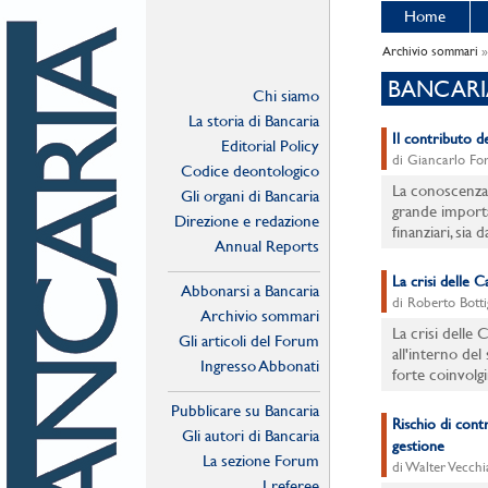
Home
Archivio sommari
»
BANCARI
Chi siamo
La storia di Bancaria
Il contributo de
Editorial Policy
di Giancarlo For
Codice deontologico
La conoscenza 
Gli organi di Bancaria
grande importa
Direzione e redazione
finanziari, sia
Annual Reports
La crisi delle 
Abbonarsi a Bancaria
di Roberto Botti
Archivio sommari
La crisi delle 
Gli articoli del Forum
all'interno de
Ingresso Abbonati
forte coinvolg
Online
Pubblicare su Bancaria
Rischio di cont
Gli autori di Bancaria
gestione
La sezione Forum
di Walter Vecchi
I referee