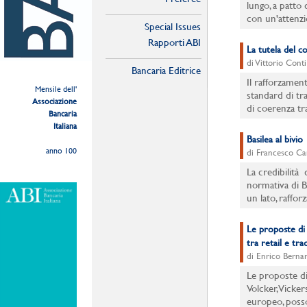
lungo, a patto 
con un'attenzi
Special Issues
Rapporti ABI
La tutela del c
di Vittorio Conti
Bancaria Editrice
Il rafforzamento
Mensile dell'
standard di tr
Associazione
di coerenza tra
Bancaria
Italiana
Basilea al bivio
anno 100
di Francesco Ca
La credibilità 
normativa di B
un lato, rafforza
Le proposte di 
tra retail e tra
di Enrico Bernar
Le proposte di
Volcker,Vickers
europeo, posso