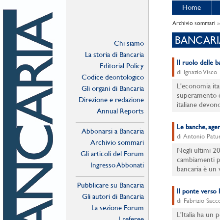
Home
Archivio sommari
»
BANCARIA
Chi siamo
La storia di Bancaria
Il ruolo delle b
Editorial Policy
di Ignazio Visco
Codice deontologico
L'economia ital
Gli organi di Bancaria
superamento è 
Direzione e redazione
italiane devono
Annual Reports
Le banche, age
Abbonarsi a Bancaria
di Antonio Patue
Archivio sommari
Negli ultimi 2
Gli articoli del Forum
cambiamenti pi
Ingresso Abbonati
bancaria è un v
Online
Pubblicare su Bancaria
Il ponte verso 
Gli autori di Bancaria
di Fabrizio Sac
La sezione Forum
L'Italia ha un
I referee