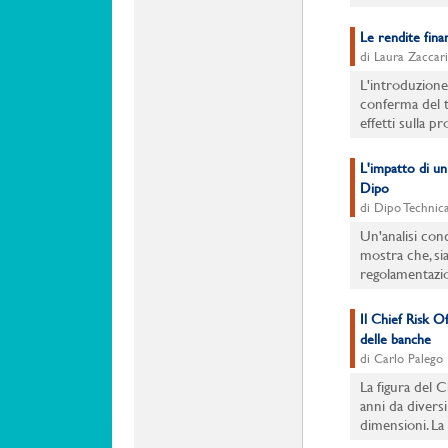
Le rendite finan
di Laura Zaccar
L'introduzione 
conferma del tr
effetti sulla p
L'impatto di un 
Dipo
di Dipo Technica
Un'analisi con
mostra che, sia 
regolamentazion
Il Chief Risk Of
delle banche
di Carlo Palego
La figura del C
anni da diversi
dimensioni. La