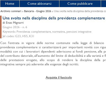
Home
Come abbonarsi
Come pubblicare
Archivio sommari
»
Bancaria - Giugno 2026
» Una svolta nella disciplina della previdenza
Una svolta nella disciplina della previdenza complementare
di Enzo Mignarri
Giugno 2026 - n. 6
Keywords: Previdenza complementare, normativa, pensioni integrative
Jel codes: G23, H55, K31
Con l'entrata in vigore delle norme contenute nella legge di bilancio 
previdenza complementare si caratterizzerà per importanti novità con rigu
modalità con cui i lavoratori dipendenti aderiscono ai fondi pensione, alla po
del contributo datoriale, all'aumento del limite di deducibilità e alla varietà e fl
delle prestazioni erogate, allo scopo di rendere la disciplina della pr
integrativa sempre più aderente alle esigenze degli iscritti.
Acquista il fascicolo