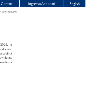
Contatti
Ingresso Abbonati
English
 complementare
2026, la
ardo alle
rtabilità
essibilità
evidenza