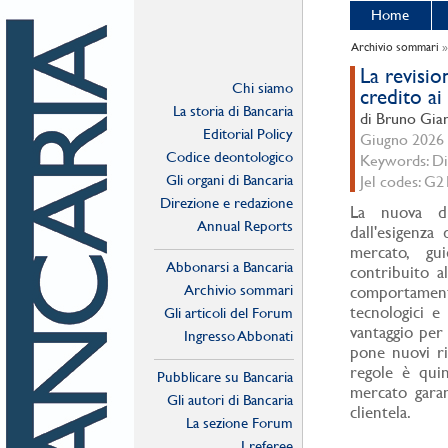
Home
Archivio sommari
La revisio
Chi siamo
credito a
La storia di Bancaria
di Bruno Gian
Editorial Policy
Giugno 2026 -
Codice deontologico
Keywords: Dir
Gli organi di Bancaria
Jel codes: G2
Direzione e redazione
La nuova di
Annual Reports
dall'esigenza
mercato, gui
Abbonarsi a Bancaria
contribuito a
Archivio sommari
comportamenti
tecnologici e
Gli articoli del Forum
vantaggio per l
Ingresso Abbonati
pone nuovi ri
Online
regole è quin
Pubblicare su Bancaria
mercato garan
Gli autori di Bancaria
clientela.
La sezione Forum
I referee