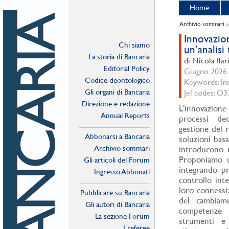
Home
Archivio sommari
Innovazion
Chi siamo
un’analisi
La storia di Bancaria
di Nicola Ilar
Editorial Policy
Giugno 2026 -
Codice deontologico
Keywords: In
Gli organi di Bancaria
Jel codes: O3
Direzione e redazione
L'innovazion
Annual Reports
processi dec
gestione del r
Abbonarsi a Bancaria
soluzioni basa
Archivio sommari
introducono r
Proponiamo un
Gli articoli del Forum
integrando pr
Ingresso Abbonati
controllo inte
Online
loro connessi: 
Pubblicare su Bancaria
del cambiame
Gli autori di Bancaria
competenze 
La sezione Forum
strumenti e 
I referee