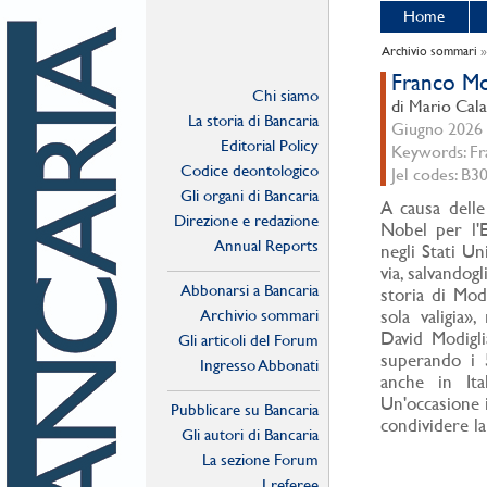
Home
Archivio sommari
Franco Mod
Chi siamo
di Mario Cala
La storia di Bancaria
Giugno 2026 -
Editorial Policy
Keywords: Fra
Codice deontologico
Jel codes: B3
Gli organi di Bancaria
A causa delle 
Direzione e redazione
Nobel per l'E
Annual Reports
negli Stati Un
via, salvandog
Abbonarsi a Bancaria
storia di Mod
Archivio sommari
sola valigia»,
David Modigli
Gli articoli del Forum
superando i 5
Ingresso Abbonati
anche in Ita
Online
Un'occasione i
Pubblicare su Bancaria
condividere la
Gli autori di Bancaria
La sezione Forum
I referee