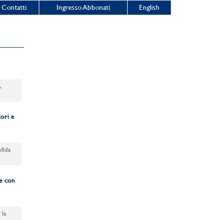
Contatti
Ingresso Abbonati
English
,
tori e
fida
 e con
 la