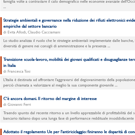
famiglia volte a contrastare il calo demografico nelle economie avanzate dell'Occ
...
Strategie ambientali e governance nella riduzione dei rifiuti elettronici: evid
empiriche dal settore bancario
di Evita Allodi, Claudio Cacciamani
Lo studio analizza il ruolo che le strategie ambientali implementate dalle banche, 
diversità di genere nei consigli di amministrazione e la presenza ...
Transizione scuola-lavoro, mobilità dei giovani qualificati e disuguaglianze terr
in Italia
di Francesca Tosi
L'Italia è destinata ad affrontare l'aggravarsi del degiovanimento della popolazion
perciò chiamata a valorizzare al meglio la sua componente giovanile ...
C’è ancora domani. Il ritorno del margine di interesse
di Giovanni Ferri
Traendo spunto dal recente ritorno a un livello apprezzabile di profittabilità del s
bancario italiano dopo una lunga fase di performance reddituale insoddisfacente .
Adottato il regolamento Ue per l’antiriciclaggio: finiranno le disparità di con