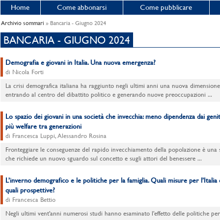
Home
Come abbonarsi
Come pubblicare
Archivio sommari
» Bancaria - Giugno 2024
BANCARIA - GIUGNO 2024
Demografia e giovani in Italia. Una nuova emergenza?
di Nicola Forti
La crisi demografica italiana ha raggiunto negli ultimi anni una nuova dimensione
entrando al centro del dibattito politico e generando nuove preoccupazioni ...
Lo spazio dei giovani in una società che invecchia: meno dipendenza dai geni
più welfare tra generazioni
di Francesca Luppi, Alessandro Rosina
Fronteggiare le conseguenze del rapido invecchiamento della popolazione è una s
che richiede un nuovo sguardo sul concetto e sugli attori del benessere ...
L’inverno demografico e le politiche per la famiglia. Quali misure per l’Italia
quali prospettive?
di Francesca Bettio
Negli ultimi vent'anni numerosi studi hanno esaminato l'effetto delle politiche per