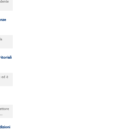
idente
enze
la
itoriali
e ed è
ettore
..
dizioni