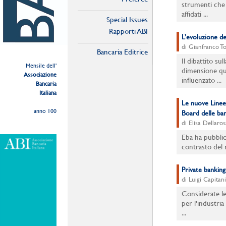
strumenti che p
affidati ...
Special Issues
Rapporti ABI
L’evoluzione deg
di Gianfranco To
Bancaria Editrice
Il dibattito sul
Mensile dell'
dimensione qu
Associazione
influenzato ...
Bancaria
Italiana
Le nuove Linee 
anno 100
Board delle ba
di Elisa Dellaros
Eba ha pubblic
contrasto del r
Private banking
di Luigi Capitan
Considerate le
per l'industri
...