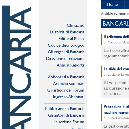
Home
Archivio sommari
»
BANCARI
Chi siamo
La storia di Bancaria
Il trilemma del
Editorial Policy
di Marco Di An
Codice deontologico
L'articolo affro
Gli organi di Bancaria
regolamentazion
Direzione e redazione
Annual Reports
La sfida del con
di Luciano Lave
Abbonarsi a Bancaria
Il lavoro esam
Archivio sommari
assicurazione e
Gli articoli del Forum
climatici ...
Ingresso Abbonati
Online
Procedure di al
Pubblicare su Bancaria
machine learni
Gli autori di Bancaria
di Luca Giordan
La sezione Forum
La gestione att
I referee