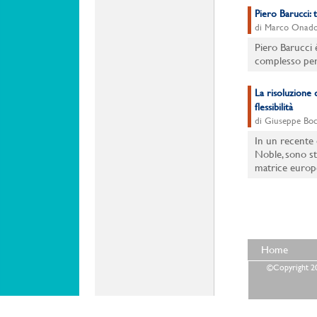
Piero Barucci: 
di Marco Onad
Piero Barucci è
complesso perc
La risoluzione 
flessibilità
di Giuseppe Boc
In un recente 
Noble, sono sta
matrice europe
Home
©Copyright 202