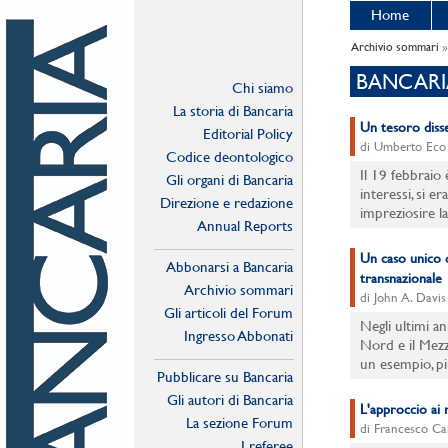
Home
Archivio sommari
»
BANCARIA
Chi siamo
La storia di Bancaria
Un tesoro diss
Editorial Policy
di Umberto Eco
Codice deontologico
Il 19 febbraio
Gli organi di Bancaria
interessi, si e
Direzione e redazione
impreziosire la
Annual Reports
Un caso unico 
Abbonarsi a Bancaria
transnazionale
Archivio sommari
di John A. Davis
Gli articoli del Forum
Negli ultimi an
Ingresso Abbonati
Nord e il Mez
Online
un esempio, pi
Pubblicare su Bancaria
Gli autori di Bancaria
L'approccio ai r
La sezione Forum
di Francesco Ca
I referee