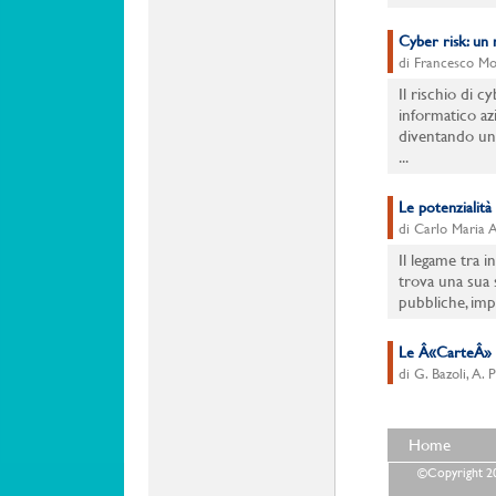
Cyber risk: un
di Francesco Mo
Il rischio di c
informatico azi
diventando un 
...
Le potenzialità
di Carlo Maria A
Il legame tra 
trova una sua 
pubbliche, impre
Le Â«CarteÂ» d
di G. Bazoli, A. P
Home
©Copyright 202