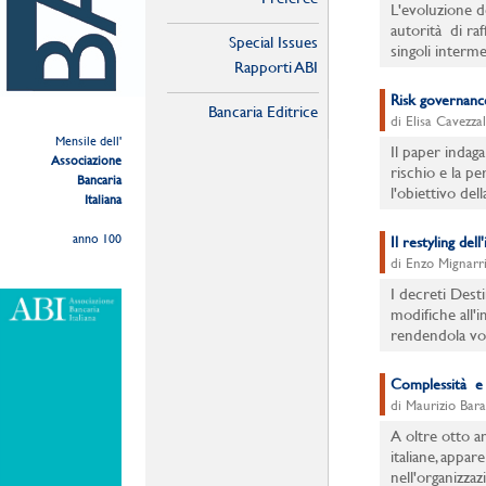
L'evoluzione de
autorità di raf
Special Issues
singoli intermed
Rapporti ABI
Risk governance
Bancaria Editrice
di Elisa Cavezza
Mensile dell'
Il paper indaga
Associazione
rischio e la pe
Bancaria
l'obiettivo del
Italiana
anno 100
Il restyling de
di Enzo Mignarr
I decreti Dest
modifiche all'
rendendola vol
Complessità e 
di Maurizio Bar
A oltre otto a
italiane, appa
nell'organizza