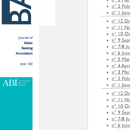
n° 2 Feb
n° 1 Jan
n° 12 D
n° 11 N
n° 10 O
Journal of
n° 9 Se
Italian
n° 7/8 J
Banking
n° 6 Jun
Association
n° 5 May
year 100
n° 4 Apr
n° 3 Ma
n° 2 Feb
n° 1 Jan
n° 12 D
n° 11 N
n° 10 O
n° 9 Se
n° 7/8 J
n° 6 Jun